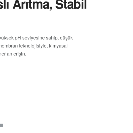
ı Arıtma, Stabil
yüksek pH seviyesine sahip, düşük
e membran teknolojisiyle, kimyasal
her an erişin.
.