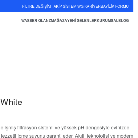
FİLTRE DEĞİŞİM TAKİP SİSTEMİ
WG KARİYER
BAYİLİK FORMU
WASSER GLANZ
MAĞAZA
YENİ GELENLER
KURUMSAL
BLOG
White
gelişmiş filtrasyon sistemi ve yüksek pH dengesiyle evinizde
e lezzetli içme suyunu garanti eder. Akıllı teknolojisi ve modern