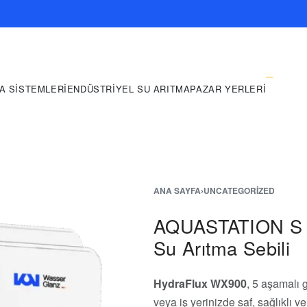
A SISTEMLERI
ENDÜSTRIYEL SU ARITMA
PAZAR YERLERI
ANA SAYFA
›
UNCATEGORIZED
AQUASTATION S 
Su Arıtma Sebili
HydraFlux WX900
, 5 aşamalı 
veya iş yerinizde saf, sağlıklı v