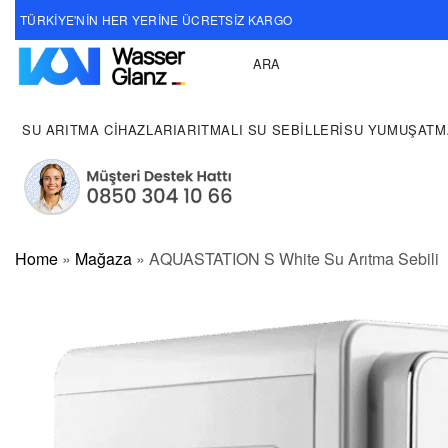
TÜRKİYE'NİN HER YERİNE ÜCRETSİZ KARGO
ARA
TEKLİF AL!
SU ARITMA CIHAZLARI
ARITMALI SU SEBILLERI
SU YUMUŞATM
Home
»
Mağaza
»
AQUASTATION S White Su Arıtma Sebili