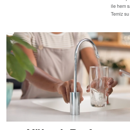
ile hem s
Temiz su l