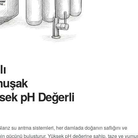
lı
muşak
sek pH Değerli
anz su arıtma sistemleri, her damlada doğanın saflığını ve
nin gücünü buluşturur. Yüksek pH değerine sahip, taze ve yumu