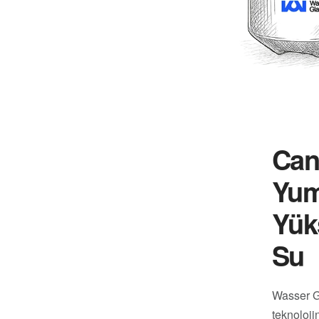
Can
Yu
Yük
Su
Wasser Gl
teknoloji