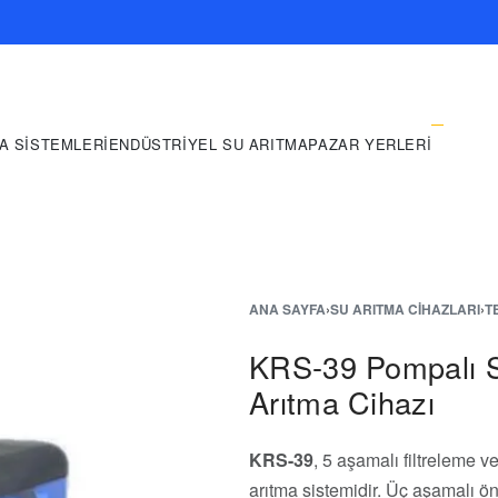
A SISTEMLERI
ENDÜSTRIYEL SU ARITMA
PAZAR YERLERI
ANA SAYFA
›
SU ARITMA CIHAZLARI
›
T
KRS-39 Pompalı 
Arıtma Cihazı
KRS-39
, 5 aşamalı filtreleme v
arıtma sistemidir. Üç aşamalı ön 