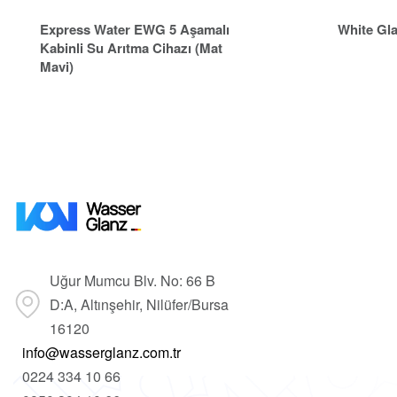
Express Water EWG 5 Aşamalı
White Gla
Kabinli Su Arıtma Cihazı (Mat
Mavi)
Uğur Mumcu Blv. No: 66 B
D:A, Altınşehir, Nilüfer/Bursa
16120
info@wasserglanz.com.tr
0224 334 10 66