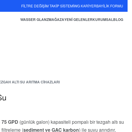
FİLTRE DEĞİŞİM TAKİP SİSTEMİ
WG KARİYER
BAYİLİK FORMU
WASSER GLANZ
MAĞAZA
YENİ GELENLER
KURUMSAL
BLOG
EZGAH ALTI SU ARITMA CIHAZLARI
Su
e
75 GPD
(günlük galon) kapasiteli pompalı bir tezgah altı su
filtreleme (
sediment ve GAC karbon
) ile suyu arındırır,