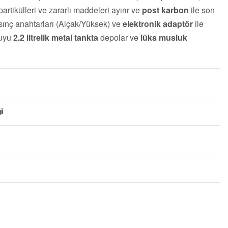
partikülleri ve zararlı maddeleri ayırır ve
post karbon
ile son
sınç anahtarları (Alçak/Yüksek) ve
elektronik adaptör
ile
suyu
2.2 litrelik metal tankta
depolar ve
lüks musluk
i
5 üzerinden
0
oy 