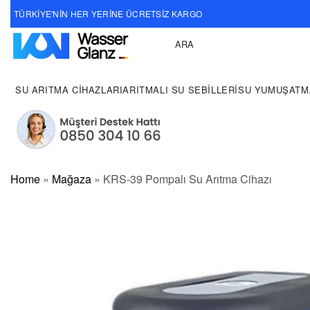
TÜRKİYE'NİN HER YERİNE ÜCRETSİZ KARGO
ARA
TEKLİF AL!
SU ARITMA CIHAZLARI
ARITMALI SU SEBILLERI
SU YUMUŞATM
Home
»
Mağaza
»
KRS-39 Pompalı Su Arıtma Cihazı