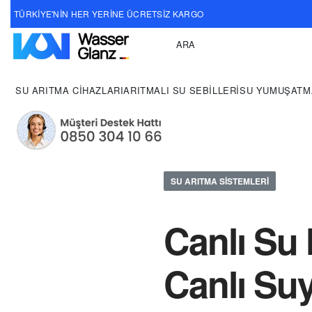
TÜRKİYE'NİN HER YERİNE ÜCRETSİZ KARGO
ARA
TEKLİF AL!
SU ARITMA CIHAZLARI
ARITMALI SU SEBILLERI
SU YUMUŞATM
SU ARITMA SISTEMLERI
Canlı Su 
Canlı Su