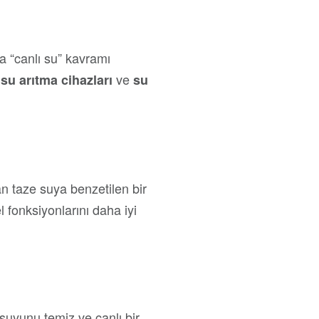
a “canlı su” kavramı
ş
ve
su arıtma cihazları
su
an taze suya benzetilen bir
 fonksiyonlarını daha iyi
suyunu temiz ve canlı bir