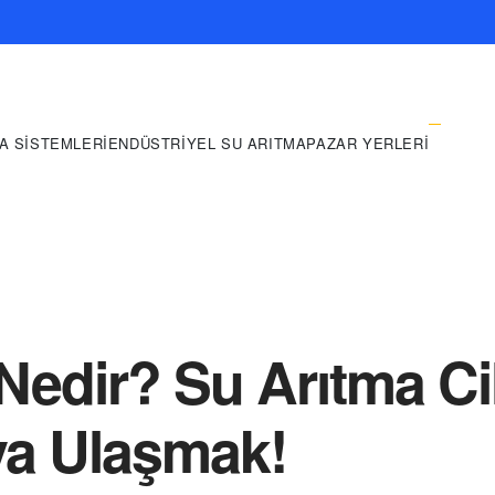
A SISTEMLERI
ENDÜSTRIYEL SU ARITMA
PAZAR YERLERI
Nedir? Su Arıtma Cih
ya Ulaşmak!