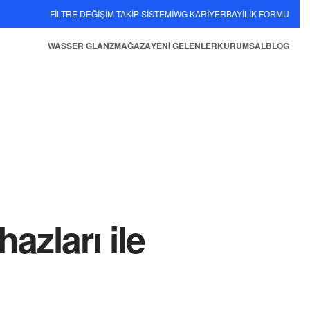
FİLTRE DEĞİŞİM TAKİP SİSTEMİ
WG KARİYER
BAYİLİK FORMU
WASSER GLANZ
MAĞAZA
YENİ GELENLER
KURUMSAL
BLOG
azları ile