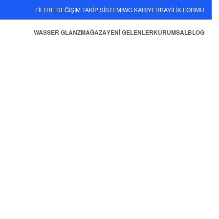
FİLTRE DEĞİŞİM TAKİP SİSTEMİ
WG KARİYER
BAYİLİK FORMU
WASSER GLANZ
MAĞAZA
YENİ GELENLER
KURUMSAL
BLOG