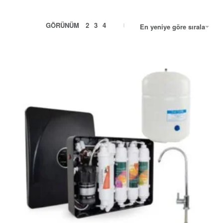
GÖRÜNÜM
2
3
4
En yeniye göre sırala