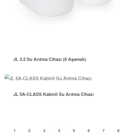
JL 3.2 Su Arıtma Cihazı (6 Aşamalı)
JL 5A-CLASS Kabinli Su Arıtma Cihazı
1
2
3
4
5
6
7
8