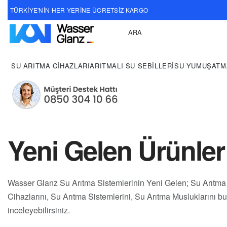
TÜRKİYE'NİN HER YERİNE ÜCRETSİZ KARGO
ARA
TEKLİF AL!
SU ARITMA CIHAZLARI
ARITMALI SU SEBILLERI
SU YUMUŞATM
Yeni Gelen Ürünler
Wasser Glanz Su Arıtma Sistemlerinin Yeni Gelen; Su Arıtma
Cihazlarını, Su Arıtma Sistemlerini, Su Arıtma Musluklarını 
inceleyebilirsiniz.