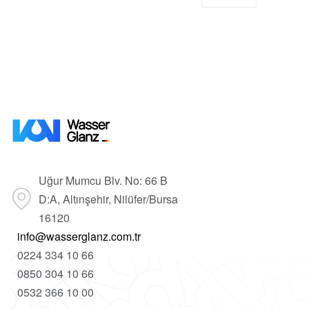
Uğur Mumcu Blv. No: 66 B
D:A, Altınşehir, Nilüfer/Bursa
16120
info@wasserglanz.com.tr
0224 334 10 66
0850 304 10 66
0532 366 10 00